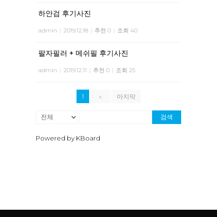
하안검 후기사진
admin
|
2019.12.18
|
추천 0
|
조회 40
팔자필러 + 메쉬필 후기사진
admin
|
2019.12.11
|
추천 0
|
조회 25
1
»
마지막
검색
Powered by KBoard