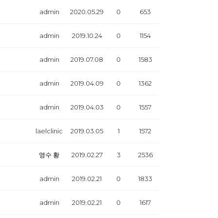
admin
2020.05.29
0
653
admin
2019.10.24
0
1154
admin
2019.07.08
0
1583
admin
2019.04.09
0
1362
admin
2019.04.03
0
1557
laelclinic
2019.03.05
1
1572
영수 황
2019.02.27
3
2536
admin
2019.02.21
0
1833
admin
2019.02.21
0
1617