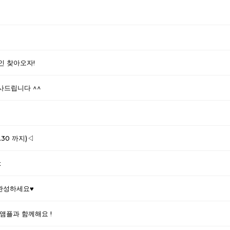
인 찾아오자!
사드립니다 ^^
.30 까지)◁
t
인완성하세요♥
앰플과 함께해요 !