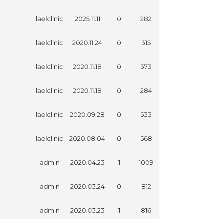
laelclinic
2025.11.11
0
282
laelclinic
2020.11.24
0
315
laelclinic
2020.11.18
0
373
laelclinic
2020.11.18
0
284
laelclinic
2020.09.28
0
533
laelclinic
2020.08.04
0
568
admin
2020.04.23
1
1009
admin
2020.03.24
0
812
admin
2020.03.23
1
816