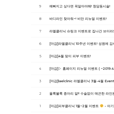
9
예뻐지고 싶다면 꼭알아야해! 청담동시술!
8
바디라인 찾아줘~! 비만 리뉴얼 이벤트!
7
라엘클리닉 슈링크 이벤트로 집나간 브이라
6
[마감]라엘클리닉 10주년 이벤트! 성원에 감
5
[마감]4월 맞이 피부 이벤트!
4
[마감]▷ 홈페이지 리뉴얼 이벤트 ( ~2019.4
3
[마감]laelclinic 라엘클리닉 3월-4월 Even
2
울룩불룩 종아리 알!! 수술없이 매끈한 라
1
[마감]피부클리닉 1월~2월 이벤트
- 아기