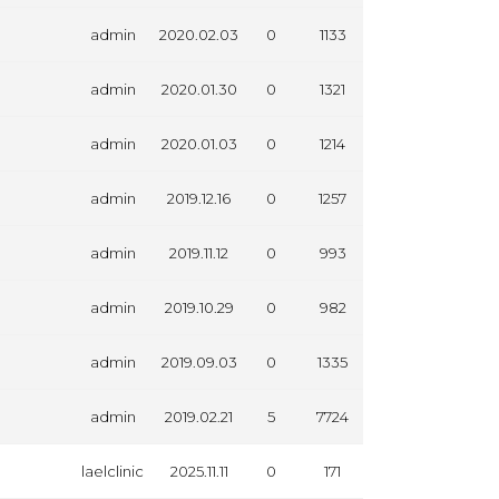
admin
2020.02.03
0
1133
admin
2020.01.30
0
1321
admin
2020.01.03
0
1214
admin
2019.12.16
0
1257
admin
2019.11.12
0
993
admin
2019.10.29
0
982
admin
2019.09.03
0
1335
admin
2019.02.21
5
7724
laelclinic
2025.11.11
0
171