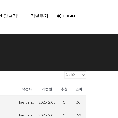
비만클리닉
리얼후기
LOGIN
작성자
작성일
추천
조회
laelclinic
2025.12.03
0
361
laelclinic
2025.12.03
0
172